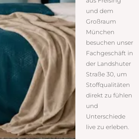
aus Freising
und dem
Großraum
München
besuchen unser
Fachgeschäft in
der Landshuter
Straße 30, um
Stoffqualitäten
direkt zu fühlen
und
Unterschiede
live zu erleben.