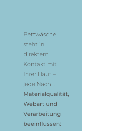
Bettwäsche
steht in
direktem
Kontakt mit
Ihrer Haut –
jede Nacht.
Materialqualität,
Webart und
Verarbeitung
beeinflussen: