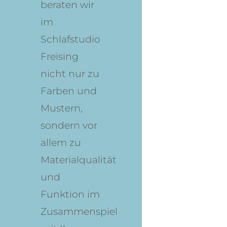
beraten wir
im
Schlafstudio
Freising
nicht nur zu
Farben und
Mustern,
sondern vor
allem zu
Materialqualität
und
Funktion im
Zusammenspiel